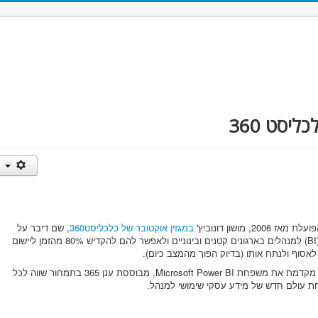
במגזין אוקטובר של כלכליסט360
, שם דיבר על
החזון של BINA להנגיש מערכות בינה עסקית (BI) למנהלים בארגונים קטנים ובינוניים ולאפשר להם להקדיש 80% מהזמן ליישום
בתור Business Partner של מיקרוסופט, בינה מקדמת את משפחת Microsoft Power BI, מבוססת ענן 365 בתמחור שווה לכל
חת עולם חדש של מידע עסקי שימושי למנהל.