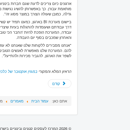
מותאמת עבורן. כך באפשרותן להשיג נגישות מל
גדלה, כמובן שעולה הצורך במוצר מסוג זה".
ביישום מערכת BI בארגון, כמעט 
דרך עבודתם ושעומדות להתגלות בעיות שיצריכו
עבודה, המערכת הופכת להיות 'החבר הכי טוב ש
והאחרון שמכבים בסוף יום העבודה.
"אנחנו מסבירים ללקוחות שלנו שאנחנו לא עו
להם. המערכת שלנו מאפשרת לאנשים הטובים ב
לשפר את הארגון, להגביר מכירות ולהתייעל".
הראיון המלא והמקורי
במגזין אוקטובר של כלכליס
קודם
אתם כאן:
עמוד הבית
מאמרים
מייסד
© 2026 המרכז לעסקים קטנים ובינוניים בישראל