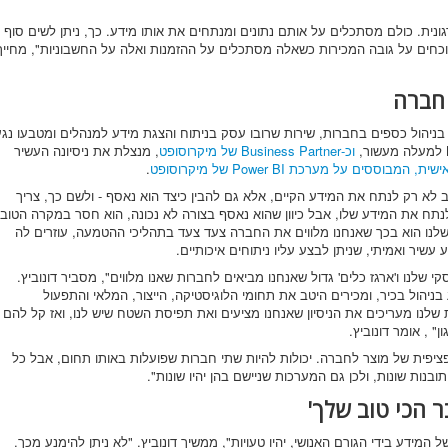
שפה הארגונית. כולם מסתכלים על אותם נתונים ומנתחים את אותו מידע. כך, ניתן לשים סוף
תווכחים על גובה המכירות כשאלה מסתכלים על ההזמנות ואלה על החשבוניות", מחייך
 חברה
-2006 כחברה העוסקת בניהול כספים בחברות, שירות שרובו עסק בניתוח והצגת מידע למנהלים ומטבעו נג
וכ-Business Partner של מיקרוסופט
, מנצלת את ניסיונה העשיר
בוססים על מערכת Power BI של מיקרוסופט
.
לא רק לנתח את המידע הקיים, אלא גם להבין כיצד הוא נאסף - ולשם כך, צריך
נתח את המידע שלו, אבל כיוון שהוא נאסף בצורה לא נכונה, הוא חסר במקרה הטוב
נו הוא בכך שאנחנו מלווים את החברה צעד צעד בתהליכי ההטמעה, עוזרים לה
עשיר ואמיתי, שניתן לבצע עליו ניתוחים איכותיים.
קי שלנו ו'ארגז כלים' גדול שאנחנו מביאים לחברות שאנו מלווים", מסביר דונוביץ.
 בניהול בכיר, ומכירים היטב את תחומי הלוגיסטיקה, הייצור, המלאי והתפעול
ת שלנו מעריכים את הניסיון שאנחנו מציעים ואת תפיסת השטח שיש לנו, ואז קל להם
" , אומר דונוביץ.
יפית של מוצר לחברה. יכולות להיות שתי חברות שפועלות באותו תחום, אבל כל
נות שונות, ולכן גם המערכות שניישם בהן יהיו שונות".
 הכי טוב שלך'
מידע בידי הגורם האנושי, יהיו טעויות", ממשיך דונוביץ. "לא ניתן להימנע מכך.