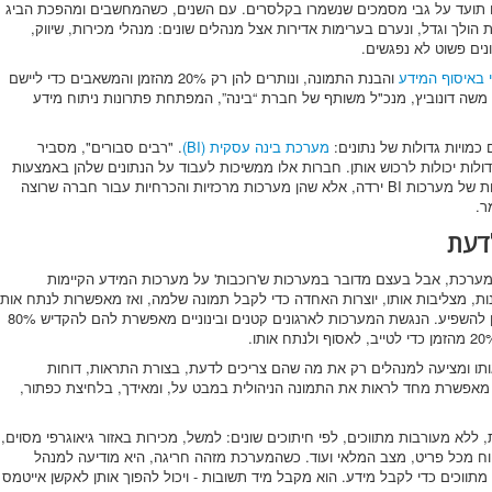
ם תועד על גבי מסמכים שנשמרו בקלסרים. עם השנים, כשהמחשבים ומהפכת הביג
 הולך וגדל, ונערם בערימות אדירות אצל מנהלים שונים: מנהלי מכירות, שיווק,
ים פשוט לא נפגשים.
והבנת התמונה, ונותרים להן רק 20% מהזמן והמשאבים כדי ליישם
 משה דונוביץ, מנכ"ל משותף של חברת “בינה”, המפתחת פתרונות ניתוח מידע
 כמויות גדולות של נתונים:
מערכת בינה עסקית (BI)
. "רבים סבורים", מסביר
דולות יכולות לרכוש אותן. חברות אלו ממשיכות לעבוד על הנתונים שלהן באמצעות
EXCEL ו-PowerPoint. אבל כיום, לא רק העלות של מערכות BI ירדה, אלא שהן מערכות מרכזיות והכרחיות עבור חברה שרוצה
ר.
דעת
רכת, אבל בעצם מדובר במערכות ש'רוכבות' על מערכות המידע הקיימות
ת, מצליבות אותו, יוצרות האחדה כדי לקבל תמונה שלמה, ואז מאפשרות לנתח אותו
ולהפיק תובנות חשובות על המקומות בהם ניתן להשפיע. הנגשת המערכות לארגונים קטנים ובינוניים מאפשרת להם להקדיש 80%
ו ומציעה למנהלים רק את מה שהם צריכים לדעת, בצורת התראות, דוחות
 מאפשרת מחד לראות את התמונה הניהולית במבט על, ומאידך, בלחיצת כפתור,
א מעורבות מתווכים, לפי חיתוכים שונים: למשל, מכירות באזור גיאוגרפי מסוים,
ווח מכל פריט, מצב המלאי ועוד. כשהמערכת מזהה חריגה, היא מודיעה למנהל
תווכים כדי לקבל מידע. הוא מקבל מיד תשובות - ויכול להפוך אותן לאקשן אייטמס