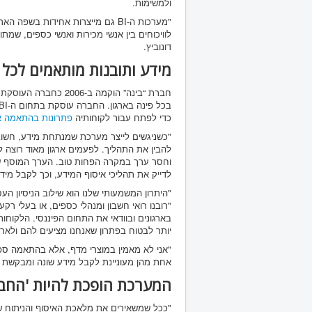
ולמשימות.
"מערכות ה-BI גם מייצרות אחידות ב
לוויכוחים בין אנשי מכירות ואנשי כספים, שמ
דונוביץ.
מידע ותובנות מותאמים לכל
חברת “בינה” הוקמה ב
בכל פינה בארגון. החברה עוסקת בתחום ה-BI למעלה מעשור,
כדי לפתח עבור לקוחותיה
פתרונות בהתאמה אישית, המ
"כשניגשים לייצר מערכת שמנתחת מידע, חשוב 
להבין את התהליך. לפעמים ארגון מאוד רוצה ל
וחסר ערך במקרה הפחות טוב. הערך המוסף של
לדייק את תהליכי איסוף המידע, וכך לקבל מידע 
"היתרון המשמעותי שלנו הוא שילוב הניסיון העס
"רובנו רואי חשבון ומנהלי כספים, או בעלי רקע
בארגונים ובוודאי את התחום הפיננסי. הלקוחו
יותר לבטוח בפתרון שאנחנו מציעים להם ולארגון
"אני לא מאמין במוצרי מדף, אלא בהתאמה ספצ
אחת מהן מעוניינת לקבל מידע שונה ומבקשת תוב
המערכת הופכת להיות 'החבר
"ככל שמשאירים את מלאכת האיסוף והניתוח של ה