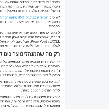
בעבר הלא מאוד רחוק, המידע שאספו ארגוני
דאטה נכנסו לחיינו, המידע שבו מחזיקות חברות
תפעול וכספים, כשלעתים דוחות האקסל והנתונ
"יש כיום
חברות שמבזבזות 80% מהזמן הניהולי באיסוף המידע
בפועל את התובנות שהגיעו אליהן", אומר רו"ח
בחברות.
ל"בינה" יש פתרון פשוט עבור ארגונים שמנהלים
דונוביץ, "שהתוכנות הללו יקרות ושרק חברות ג
לשלוט בנתונים שלה ולהגדיל רווחיות", הוא אומ
רק מה שהמנהלים צריכים ל
"מנהלים רבים חוששים משלב ההטמעה של המע
בארגונים, אוספות את המידע מהמערכות השונו
מהזמן ליישום התובנות מהמידע, ודרושים רק 20% מהזמן כדי לטייב, לאסוף ולנתח אותו.
"מערכת בינה עסקית אוספת מידע, מנתחת אות
אינטראקטיביים מעודכנים וכן הלאה. המערכת
לרדת לפרטים הקטנים ביותר.
"המערכת מאפשרת גם לקבל מידע, אוטומטית, לל
בעונה מסוימת, איזה פריט נמכר יותר, מהו הר
ומאפשרת לו להגיב במהירות. המנהל לא צריך מ