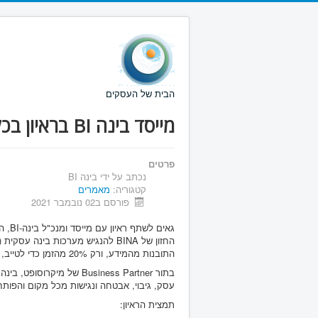
הבית של העסקים
מייסד בינה BI בראיון בכלכליסט 360
פרטים
נכתב על ידי
בינה BI
קטגוריה:
מאמרים
פורסם ב02 נובמבר 2021
גאים לשתף ראיון עם מייסד ומנכ"ל בינה-BI, הפועלת מאז 2006, מושון דונוביץ'
התובנות מהמידע, ורק 20% מהזמן כדי לטייב, לאסוף ולנתח אותו (בדיוק הפוך מהמצב כיום).
עסק, גיבוי, אבטחה ונגישות מכל מקום והפות
תמצית הראיון: