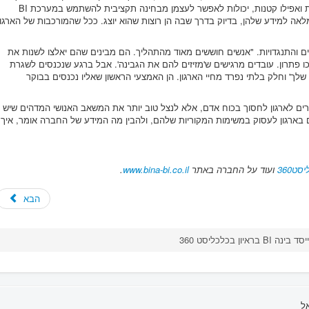
ארגונים כיום צריכים לדעת שגם חברות בינוניות ואפילו קטנות, יכולות לאפשר לעצמן מבחינה תקציבית להשתמש במערכת BI
אה למידע שלהן, בדיוק בדרך שבה הן רוצות שהוא יוצג. ככל שהמורכבות של הארגון
תמיד יש קשיים והתנגדויות. "אנשים חוששים מאוד מהתהליך. הם מבינים שהם יאלצו לשנות את
 פתרון. עובדים מרגישים ש'מזיזים להם את הגבינה'. אבל ברגע שנכנסים לשגרת
לך' וחלק בלתי נפרד מחיי הארגון. הן האמצעי הראשון שאליו נכנסים בבוקר
זרים לארגון לחסוך בכוח אדם, אלא לנצל טוב יותר את המשאב האנושי המדהים שיש
ארגון לעסוק במשימות המקוריות שלהם, ולהבין מה המידע של החברה אומר, איך
ט360
ועוד על החברה באתר
www.bina-bi.co.il
.
הבא
 בינה BI בראיון בכלכליסט 360