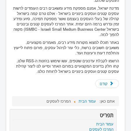
העסקים שלהם.
מדינת ישראל, אמנם מספקת מידע ומשאבים רבים העומדים לרשות
עסקים קטנים ועסקים בינוניים בישראל - אולם טרם קמה בישראל
קהילה של בעלי העסקים בעצמם ואשר מספקת תמיכה, סיוע ומידע
זמין ונדרש ברמה היום יומית. אתר המרכז לעסקים קטנים ובינוניים
בישראל ISMBC - Israeli Small Medium Business Center) מקווה
להפוך לכזה.
באתר תוכלו למצוא מקורות מידע רבים, מאמרים מקצועיים,
משאבים חשובים ברשת, כלי עזר לניהול עסקים, פורום פתוח לייעוץ
והחלפת דעות ורעיונות ועוד.
הרשמו לקבלת עדכונים שוטפים, עשו שימוש בהזנות ה-RSS שלנו,
קחו חלק בדיונים המקצועיים בפורום האתר וסייעו לנו ליצור קהילת
עסקים קטנים ועסקים בינוניים בישראל לרווחת כולנו.
קודם
אתם כאן:
עמוד הבית
המרכז לעסקים
תפריט
עמוד הבית
המרכז לעסקים