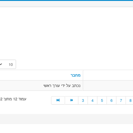
הצגת #
מחבר
נכתב על ידי עורך ראשי
עמוד 12 מתוך 12
3
4
5
6
7
8